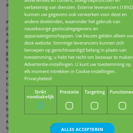
doeleinden.
verbetering van diensten.
Externe leveranciers (1892
kunnen uw gegevens ook verwerken voor deze en
andere doeleinden, waaronder het gebruik van
Welke rechten hebben een leerling en ouders van leerlingen
nauwkeurige geolocatiegegevens en
jonger dan 16 jaar
Als ouders heeft u een aantal rechten als het gaat om
apparaateigenschappen. Uw keuzes gelden alleen vo
persoonsgegevens. Deze rechten zijn in de wet
deze website. Sommige leveranciers kunnen zich
vastgelegd. Leerlingen en/of ouders kunnen op elk moment
beroepen op gerechtvaardigd belang in plaats van
gebruik maken van deze rechten. Dit
toestemming; u hebt het recht om bezwaar te maken
betekent bijvoorbeeld dat u altijd een verzoek kunt indienen
Advertentie-instellingen
. U kunt uw toestemming op
om inzage te krijgen in de gegevens die
elk moment intrekken in
Cookie-instellingen
.
wij van uw kind verwerken. Daarnaast kunt u ook een
Privacybeleid
verzoek indienen om gegevens te rectificeren,
te beperken of helemaal te wissen uit de systemen van Staij.
U heeft altijd het recht om onjuiste
Strikt
Prestatie
Targeting
Functionee
noodzakelijk
gegevens aan te vullen of te verbeteren. Wij zullen er
vervolgens voor zorgen dat deze gegevens ook
bij organisaties waarmee wij deze gegevens van uw kind
delen en/of uitwisselen worden aangepast.
Als u ons verzoekt om gegevens van uw kind te beperken of
te wissen, zullen wij toetsen of dit
ALLES ACCEPTEREN