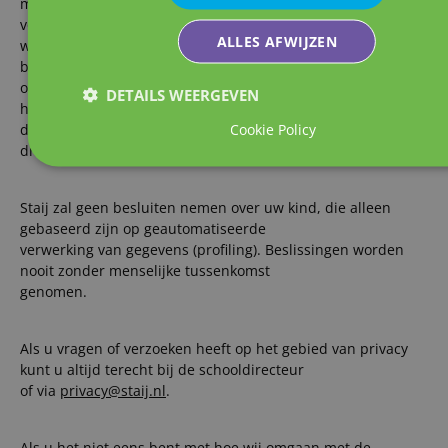
mogelijk is. In deze toets houden wij ons aan de wettelijke
voorschriften en kijken wij bijvoorbeeld of
ALLES AFWIJZEN
wij geen wettelijke plicht hebben om de gegevens te
bewaren. Tevens heeft u het recht om te vragen
om de gegevens, die wij van uw kind verwerken en wij van u
DETAILS WEERGEVEN
hebben ontvangen, aan u over te
Cookie Policy
dragen of op uw verzoek aan een andere organisatie over te
dragen.
Staij zal geen besluiten nemen over uw kind, die alleen
gebaseerd zijn op geautomatiseerde
verwerking van gegevens (profiling). Beslissingen worden
nooit zonder menselijke tussenkomst
genomen.
Als u vragen of verzoeken heeft op het gebied van privacy
kunt u altijd terecht bij de schooldirecteur
of via
privacy@staij.nl
.
Als u het niet eens bent met hoe wij omgaan met de